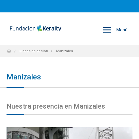
Menú
Sobrescribir
Líneas de acción
Manizales
enlaces
Manizales
de
Nuestra presencia en Manizales
ayuda