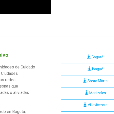
sivo
Bogotá
unidades de Cuidado
Ibagué
, Ciudades
las redes
Santa Marta
rsonas que
adas o aliviadas
Manizales
Villavicencio
ado en Bogotá,