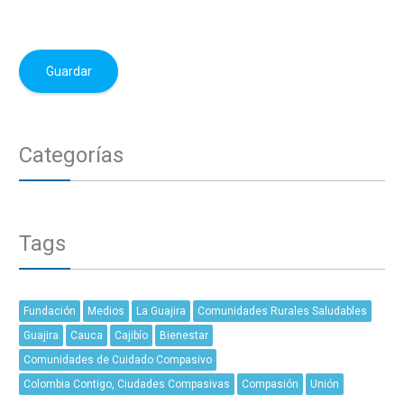
Categorías
Tags
Fundación
Medios
La Guajira
Comunidades Rurales Saludables
Guajira
Cauca
Cajibío
Bienestar
Comunidades de Cuidado Compasivo
Colombia Contigo, Ciudades Compasivas
Compasión
Unión