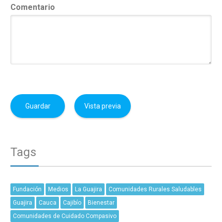
Comentario
Tags
Fundación
Medios
La Guajira
Comunidades Rurales Saludables
Guajira
Cauca
Cajibío
Bienestar
Comunidades de Cuidado Compasivo