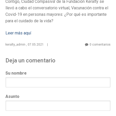
Contigo, Ciudad Compasiva’ de la Fundación Keralty se
a
llevó a cabo el conversatorio virtual, Vacunación contra el
Covid-19 en personas mayores: ¿Por qué es importante
para el cuidado de la vida?
la
Leer más aquí
keralty_admin
,
07.05.2021
|
0 comentarios
navegación
Deja un comentario
Su nombre
Asunto